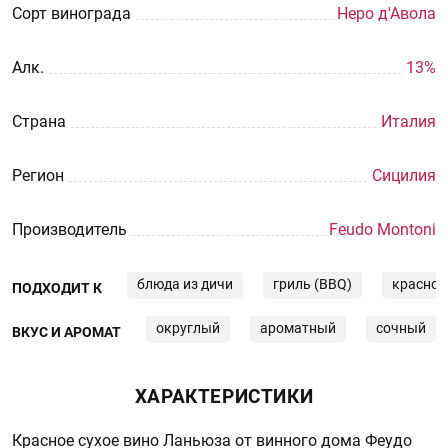
Сорт винограда
Неро д'Авола
Aлк.
13%
Страна
Италия
Регион
Сицилия
Производитель
Feudo Montoni
блюда из дичи
гриль (BBQ)
красное
ПОДХОДИТ К
округлый
ароматный
сочный
ВКУС И АРОМАТ
ХАРАКТЕРИСТИКИ
Красное сухое вино Ланьюза от винного дома Феудо