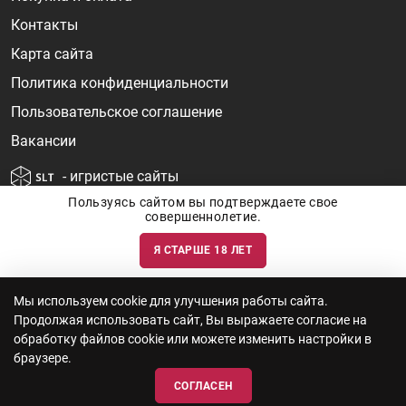
Контакты
Карта сайта
Политика конфиденциальности
Пользовательское соглашение
Вакансии
- игристые сайты
Пользуясь сайтом вы подтверждаете свое
совершеннолетие.
Я СТАРШЕ 18 ЛЕТ
Информация о ценах и наличии товаров носит ознакомительный
характер и может быть не точной. Цены на импортные товары особенно
сильно зависят от курса валют, логистических цепочек и конъюнктуры
рынка. Все актуальные цены формируются ответом на ваши запросы. Об
актуальности наличия товаров и цен вы так же можете уточнить по
Мы используем cookie для улучшения работы сайта.
телефону
+7 (812) 715 06-66
с 11-22 ежедневно.
Продолжая использовать сайт, Вы выражаете согласие на
ООО "Винум" ИНН 7814473915, Лицензия на торговлю алкоголем: №
серия 78АА №0012735, регистрационный номер 78РПА000752 от
обработку файлов cookie или можете изменить настройки в
12.10.2023 действует по 11.10.2028
браузере.
СОГЛАСЕН
© 2010—2026 «WINEBOOK»