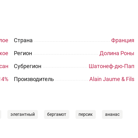
лое
Страна
Франция
хое
Регион
Долина Роны
сан
Субрегион
Шатонеф-дю-Пап
14%
Производитель
Alain Jaume & Fils
элегантный
бергамот
персик
ананас