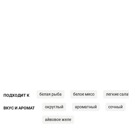
белая рыба
белое мясо
легкие сал
ПОДХОДИТ К
округлый
ароматный
сочный
ВКУС И АРОМАТ
айвовое желе