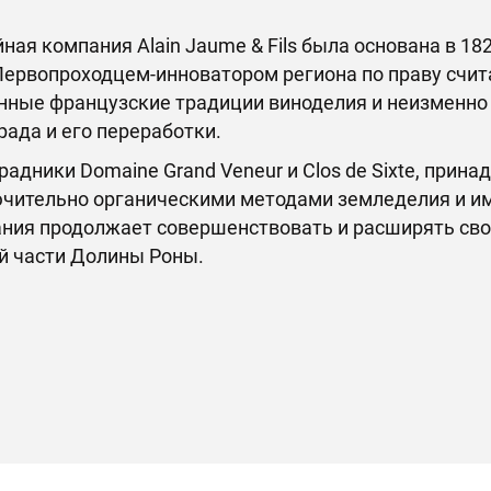
ная компания Alain Jaume & Fils была основана в 18
Первопроходцем-инноватором региона по праву счи
нные французские традиции виноделия и неизменн
рада и его переработки.
радники Domaine Grand Veneur и Clos de Sixte, пр
чительно органическими методами земледелия и и
ния продолжает совершенствовать и расширять свои
 части Долины Роны.