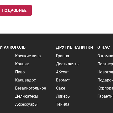
ПОДРОБНЕЕ
Й АЛКОГОЛЬ
ДРУГИЕ НАПИТКИ
О НАС
Крепкие вина
Граппа
О комп
Коньяк
Дистилляты
Партне
Пиво
Абсент
Новогод
Кальвадос
Вермут
Подаро
Безалкогольное
Саке
Корпор
Деликатесы
Ликеры
Гаранти
Аксессуары
Текила