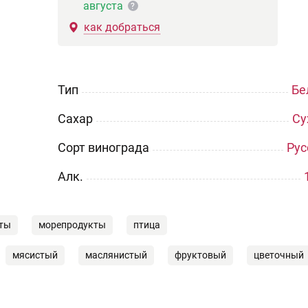
августа
?
как добраться
Тип
Бе
Сахар
Су
Сорт винограда
Рус
Aлк.
аты
морепродукты
птица
мясистый
маслянистый
фруктовый
цветочный