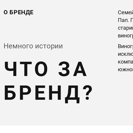
О БРЕНДЕ
Семей
Пап. 
стари
виног
Немного истории
Виног
исклю
ЧТО ЗА
компа
южной
БРЕНД?