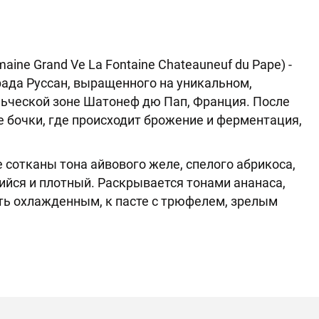
ne Grand Ve La Fontaine Chateauneuf du Pape) -
рада Руссан, выращенного на уникальном,
льческой зоне Шатонеф дю Пап, Франция. После
 бочки, где происходит брожение и ферментация,
 сотканы тона айвового желе, спелого абрикоса,
ийся и плотный. Раскрывается тонами ананаса,
ть охлажденным, к пасте с трюфелем, зрелым