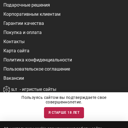
Подарочные решения
Корпоративным клиентам
Гарантии качества
Покупка и оплата
Контакты
Карта сайта
Политика конфиденциальности
Пользовательское соглашение
Вакансии
- игристые сайты
Пользуясь сайтом вы подтверждаете свое
совершеннолетие.
Я СТАРШЕ 18 ЛЕТ
Информация о ценах и наличии товаров носит ознакомительный
характер и может быть не точной. Цены на импортные товары особенно
сильно зависят от курса валют, логистических цепочек и конъюнктуры
рынка. Все актуальные цены формируются ответом на ваши запросы. Об
актуальности наличия товаров и цен вы так же можете уточнить по