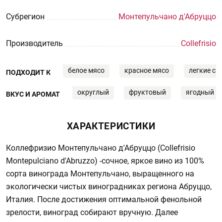
Субрегион
Монтепульчано д'Абруццо
Производитель
Collefrisio
белое мясо
красное мясо
легкие са
ПОДХОДИТ К
округлый
фруктовый
ягодный
ВКУС И АРОМАТ
ХАРАКТЕРИСТИКИ
Коллефризио Монтепульчано д'Абруццо (Collefrisio
Montepulciano d'Abruzzo) -сочное, яркое вино из 100%
сорта винограда Монтепульчано, выращенного на
экологически чистых виноградниках региона Абруццо,
Италия. После достижения оптимальной фенольной
зрелости, виноград собирают вручную. Далее