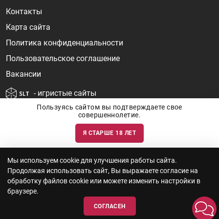
Контакты
Карта сайта
Политика конфиденциальности
Пользовательское соглашение
Вакансии
- игристые сайты
Пользуясь сайтом вы подтверждаете свое
совершеннолетие.
Я СТАРШЕ 18 ЛЕТ
Информация о ценах и наличии товаров носит ознакомительный
характер и может быть не точной. Цены на импортные товары особенно
сильно зависят от курса валют, логистических цепочек и конъюнктуры
рынка. Все актуальные цены формируются ответом на ваши запросы. Об
актуальности наличия товаров и цен вы так же можете уточнить по
Мы используем cookie для улучшения работы сайта.
телефону
+7 (812) 715 06-66
с 11-22 ежедневно.
Продолжая использовать сайт, Вы выражаете согласие на
ООО "Винум" ИНН 7814473915, Лицензия на торговлю алкоголем: №
серия 78АА №0012735, регистрационный номер 78РПА000752 от
обработку файлов cookie или можете изменить настройки в
12.10.2023 действует по 11.10.2028
браузере.
СОГЛАСЕН
© 2010—2026 «WINEBOOK»