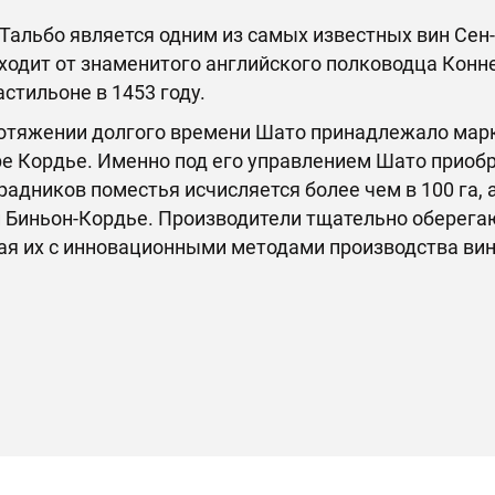
Тальбо является одним из самых известных вин Сен
ходит от знаменитого английского полководца Конне
астильоне в 1453 году.
отяжении долгого времени Шато принадлежало марки
е Кордье. Именно под его управлением Шато приобр
радников поместья исчисляется более чем в 100 га, 
 Биньон-Кордье. Производители тщательно оберега
ая их с инновационными методами производства вин