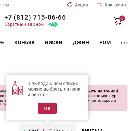
акты
Акции
Как купить
+7 (812) 715-06-66
0
Обратный звонок
ОЕ
КОНЬЯК
ВИСКИ
ДЖИН
РОМ
В выпадающем списке
можно выбрать литраж
сит ознакомительный характер и может быть не точной.
и винтаж
висят от курса валют, логистических цепочек и конъюнктуры
етом на ваши запросы. Об актуальности наличия товаров и
7 (812) 715 06-66 с 11-22
ежедневно.
OK