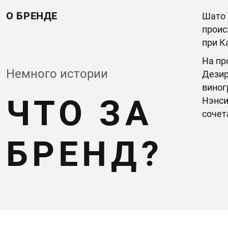
О БРЕНДЕ
Шато 
проис
при К
На пр
Немного истории
Дезир
виног
ЧТО ЗА
Нэнси
сочет
БРЕНД?