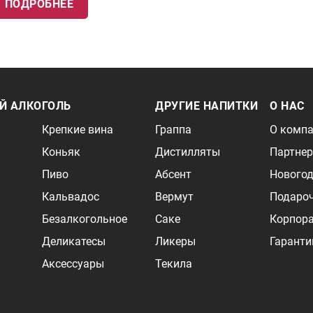
ПОДРОБНЕЕ
Й АЛКОГОЛЬ
ДРУГИЕ НАПИТКИ
О НАС
Крепкие вина
Граппа
О комп
Коньяк
Дистилляты
Партне
Пиво
Абсент
Новогод
Кальвадос
Вермут
Подаро
Безалкогольное
Саке
Корпор
Деликатесы
Ликеры
Гаранти
Аксессуары
Текила