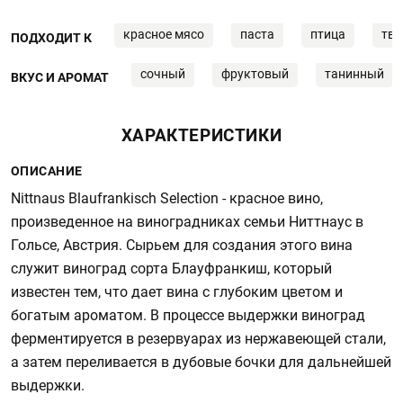
красное мясо
паста
птица
тве
ПОДХОДИТ К
сочный
фруктовый
танинный
ВКУС И АРОМАТ
ХАРАКТЕРИСТИКИ
ОПИСАНИЕ
Nittnaus Blaufrankisch Selection - красное вино,
произведенное на виноградниках семьи Ниттнаус в
Гольсе, Австрия. Сырьем для создания этого вина
служит виноград сорта Блауфранкиш, который
известен тем, что дает вина с глубоким цветом и
богатым ароматом. В процессе выдержки виноград
ферментируется в резервуарах из нержавеющей стали,
а затем переливается в дубовые бочки для дальнейшей
выдержки.