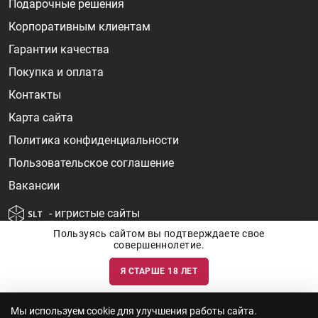
Подарочные решения
Корпоративным клиентам
Гарантии качества
Покупка и оплата
Контакты
Карта сайта
Политика конфиденциальности
Пользовательское соглашение
Вакансии
- игристые сайты
Пользуясь сайтом вы подтверждаете свое
совершеннолетие.
Я СТАРШЕ 18 ЛЕТ
Информация о ценах и наличии товаров носит ознакомительный
характер и может быть не точной. Цены на импортные товары особенно
сильно зависят от курса валют, логистических цепочек и конъюнктуры
рынка. Все актуальные цены формируются ответом на ваши запросы. Об
актуальности наличия товаров и цен вы так же можете уточнить по
Мы используем cookie для улучшения работы сайта.
телефону
+7 (812) 715 06-66
с 11-22 ежедневно.