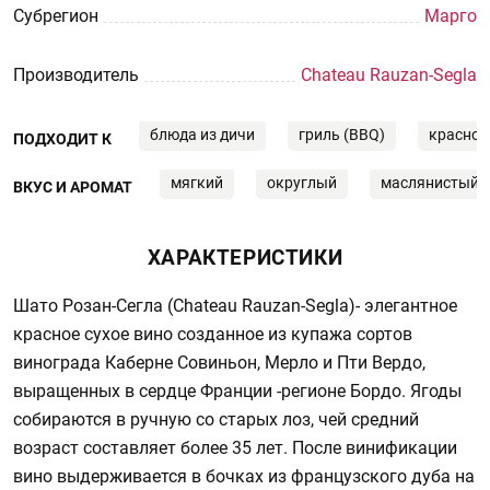
Субрегион
Марго
Производитель
Chateau Rauzan-Segla
блюда из дичи
гриль (BBQ)
красное
ПОДХОДИТ К
мягкий
округлый
маслянистый
ВКУС И АРОМАТ
ХАРАКТЕРИСТИКИ
Шато Розан-Сегла (Chateau Rauzan-Segla)- элегантное
красное сухое вино созданное из купажа сортов
винограда Каберне Совиньон, Мерло и Пти Вердо,
выращенных в сердце Франции -регионе Бордо. Ягоды
собираются в ручную со старых лоз, чей средний
возраст составляет более 35 лет. После винификации
вино выдерживается в бочках из французского дуба на