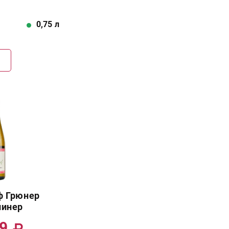
0,75
л
Г
ф Грюнер
линер
49