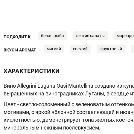
белая рыба
легкие салаты
морепро
ПОДХОДИТ К
мягкий
свежий
фруктовый
ВКУС И АРОМАТ
ХАРАКТЕРИСТИКИ
Вино Allegrini Lugana Oasi Mantellina создано из ку
выращенных на виноградниках Луганы, в сердце и
Цвет - светло-соломенный с зеленоватым оттенко
мотивами, с яркой яблочной составляющей и нюан
кислотностью, демонстрирует тона желтых косточ
минеральным нежным послевкусием.