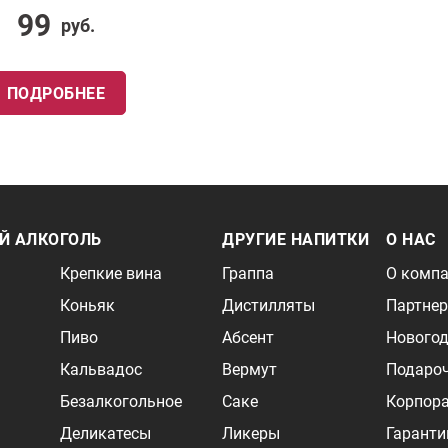
99
руб.
ПОДРОБНЕЕ
Й АЛКОГОЛЬ
ДРУГИЕ НАПИТКИ
О НАС
Крепкие вина
Граппа
О комп
Коньяк
Дистилляты
Партне
Пиво
Абсент
Новогод
Кальвадос
Вермут
Подаро
Безалкогольное
Саке
Корпор
Деликатесы
Ликеры
Гаранти