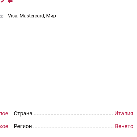
Visa, Mastercard, Мир
лое
Страна
Италия
хое
Регион
Венето