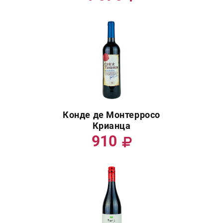
Конде де Монтерросо
Крианца
910