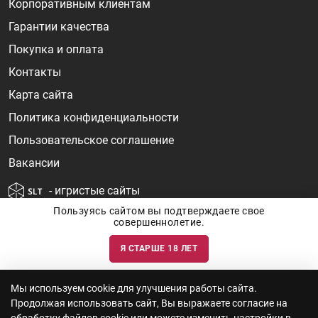
Корпоративным клиентам
Гарантии качества
Покупка и оплата
Контакты
Карта сайта
Политика конфиденциальности
Пользовательское соглашение
Вакансии
- игристые сайты
Пользуясь сайтом вы подтверждаете свое
совершеннолетие.
Я СТАРШЕ 18 ЛЕТ
Информация о ценах и наличии товаров носит ознакомительный
характер и может быть не точной. Цены на импортные товары особенно
сильно зависят от курса валют, логистических цепочек и конъюнктуры
рынка. Все актуальные цены формируются ответом на ваши запросы. Об
актуальности наличия товаров и цен вы так же можете уточнить по
Мы используем cookie для улучшения работы сайта.
телефону
+7 (812) 715 06-66
с 11-22 ежедневно.
Продолжая использовать сайт, Вы выражаете согласие на
ООО "Винум" ИНН 7814473915, Лицензия на торговлю алкоголем: №
серия 78АА №0012735, регистрационный номер 78РПА000752 от