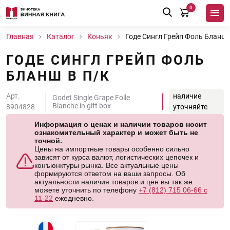
0
Главная
Каталог
Коньяк
Годе Сингл Грейп Фоль Бланш 
ГОДЕ СИНГЛ ГРЕЙП ФОЛЬ
БЛАНШ В П/К
Арт.
наличие
Godet Single Grape Folle
Blanche in gift box
8904828
уточняйте
Информация о ценах и наличии товаров носит
ознакомительный характер и может быть не
точной.
Цены на импортные товары особенно сильно
зависят от курса валют, логистических цепочек и
конъюнктуры рынка. Все актуальные цены
формируются ответом на ваши запросы. Об
актуальности наличия товаров и цен вы так же
можете уточнить по телефону
+7 (812) 715 06-66 с
11-22
ежедневно.