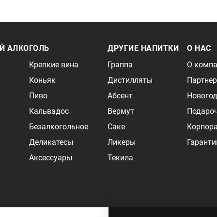
Й АЛКОГОЛЬ
ДРУГИЕ НАПИТКИ
О НАС
Крепкие вина
Граппа
О комп
Коньяк
Дистилляты
Партне
Пиво
Абсент
Новогод
Кальвадос
Вермут
Подаро
Безалкогольное
Саке
Корпор
Деликатесы
Ликеры
Гаранти
Аксессуары
Текила