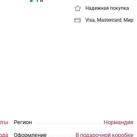
1
л
Надежная покупка
Visa, Mastercard, Мир
рты
Регион
Нормандия
года
Оформление
В подарочной коробке