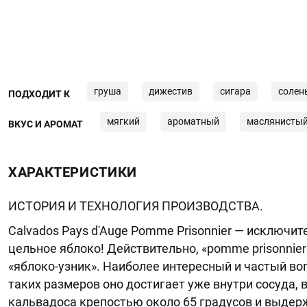
груша
дижестив
сигара
солен
ПОДХОДИТ К
мягкий
ароматный
маслянисты
ВКУС И АРОМАТ
ХАРАКТЕРИСТИКИ
ИСТОРИЯ И ТЕХНОЛОГИЯ ПРОИЗВОДСТВА.
Calvados Pays d'Auge Pomme Prisonnier — исключит
цельное яблоко! Действительно, «pomme prisonnier
«яблоко-узник». Наиболее интересный и частый воп
таких размеров оно достигает уже внутри сосуда,
кальвадоса крепостью около 65 градусов и выдер