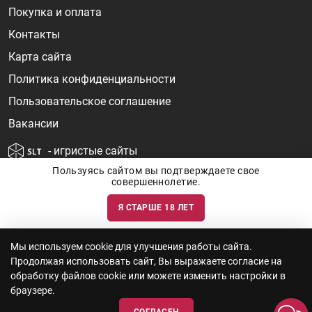
Покупка и оплата
Контакты
Карта сайта
Политика конфиденциальности
Пользовательское соглашение
Вакансии
- игристые сайты
Пользуясь сайтом вы подтверждаете свое
совершеннолетие.
Я СТАРШЕ 18 ЛЕТ
Информация о ценах и наличии товаров носит ознакомительный
характер и может быть не точной. Цены на импортные товары особенно
сильно зависят от курса валют, логистических цепочек и конъюнктуры
рынка. Все актуальные цены формируются ответом на ваши запросы. Об
актуальности наличия товаров и цен вы так же можете уточнить по
Мы используем cookie для улучшения работы сайта.
телефону
+7 (812) 715 06-66
с 11-22 ежедневно.
Продолжая использовать сайт, Вы выражаете согласие на
ООО "Винум" ИНН 7814473915, Лицензия на торговлю алкоголем: №
серия 78АА №0012735, регистрационный номер 78РПА000752 от
обработку файлов cookie или можете изменить настройки в
12.10.2023 действует по 11.10.2028
браузере.