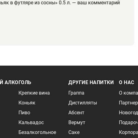
ьяк в футляре из сосны» 0.5 л. — ваш комментарий
Й АЛКОГОЛЬ
ДРУГИЕ НАПИТКИ
О НАС
Крепкие вина
Граппа
О комп
Коньяк
Дистилляты
Партне
Пиво
Абсент
Новогод
Кальвадос
Вермут
Подаро
Безалкогольное
Саке
Корпор