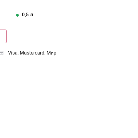
0,5
л
Г
Visa, Mastercard, Мир