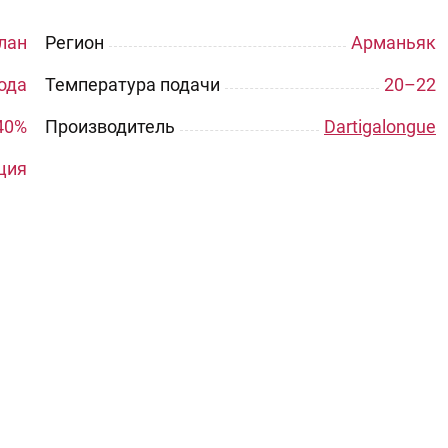
лан
Регион
Арманьяк
года
Температура подачи
20–22
40%
Производитель
Dartigalongue
ция