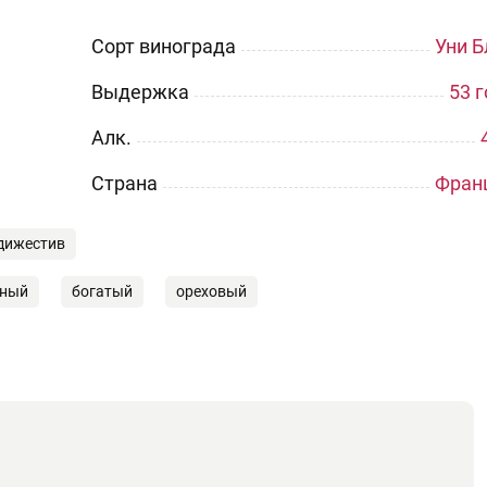
Сорт винограда
Уни Б
Выдержка
53 
Aлк.
Страна
Фран
дижестив
ный
богатый
ореховый