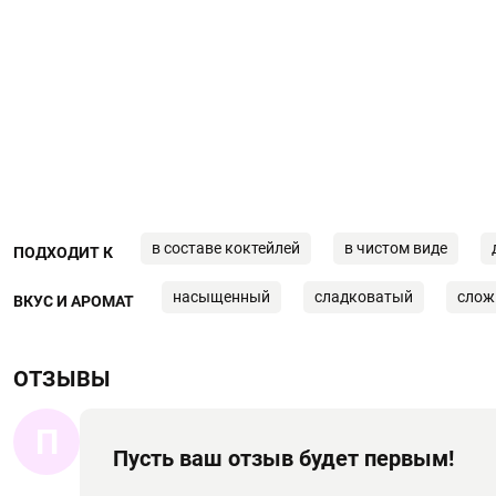
в составе коктейлей
в чистом виде
ПОДХОДИТ К
насыщенный
сладковатый
слож
ВКУС И АРОМАТ
ОТЗЫВЫ
П
Пусть ваш отзыв будет первым!