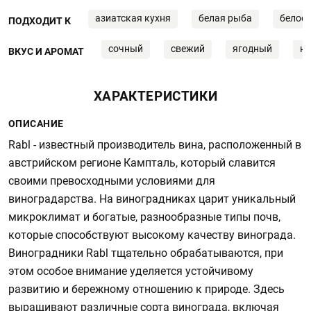
азиатская кухня
белая рыба
белое 
ПОДХОДИТ К
сочный
свежий
ягодный
н
ВКУС И АРОМАТ
ХАРАКТЕРИСТИКИ
ОПИСАНИЕ
Rabl - известный производитель вина, расположенный в
австрийском регионе Кампталь, который славится
своими превосходными условиями для
виноградарства. На виноградниках царит уникальный
микроклимат и богатые, разнообразные типы почв,
которые способствуют высокому качеству винограда.
Виноградники Rabl тщательно обрабатываются, при
этом особое внимание уделяется устойчивому
развитию и бережному отношению к природе. Здесь
выращивают различные сорта винограда, включая