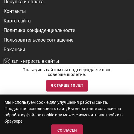
Покупка и оплата
Контакты
Карта сайта
Политика конфиденциальности
Пользовательское соглашение
Вакансии
- игристые сайты
Пользуясь сайтом вы подтверждаете свое
совершеннолетие.
Я СТАРШЕ 18 ЛЕТ
Информация о ценах и наличии товаров носит ознакомительный
характер и может быть не точной. Цены на импортные товары особенно
сильно зависят от курса валют, логистических цепочек и конъюнктуры
рынка. Все актуальные цены формируются ответом на ваши запросы. Об
актуальности наличия товаров и цен вы так же можете уточнить по
Мы используем cookie для улучшения работы сайта.
телефону
+7 (812) 715 06-66
с 11-22 ежедневно.
Продолжая использовать сайт, Вы выражаете согласие на
ООО "Винум" ИНН 7814473915, Лицензия на торговлю алкоголем: №
серия 78АА №0012735, регистрационный номер 78РПА000752 от
обработку файлов cookie или можете изменить настройки в
12.10.2023 действует по 11.10.2028
браузере.
СОГЛАСЕН
© 2010—2026 «WINEBOOK»