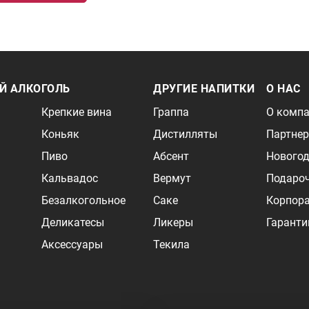
Й АЛКОГОЛЬ
ДРУГИЕ НАПИТКИ
О НАС
Крепкие вина
Граппа
О комп
Коньяк
Дистилляты
Партне
Пиво
Абсент
Новогод
Кальвадос
Вермут
Подаро
Безалкогольное
Саке
Корпор
Деликатесы
Ликеры
Гаранти
Аксессуары
Текила