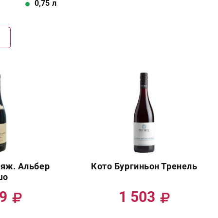
0,75
л
Г
яж. Альбер
Кото Бургиньон Тренель
шо
99
1 503