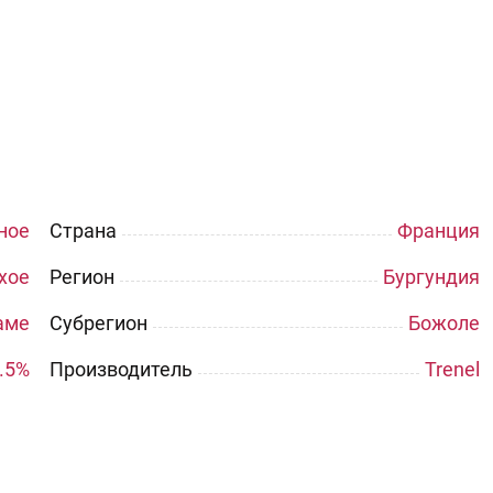
ное
Страна
Франция
хое
Регион
Бургундия
аме
Субрегион
Божоле
.5%
Производитель
Trenel