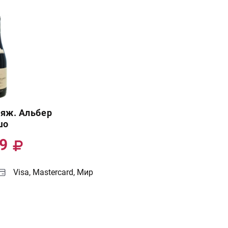
яж. Альбер
шо
99
Visa, Mastercard, Мир