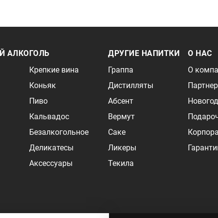
Й АЛКОГОЛЬ
ДРУГИЕ НАПИТКИ
О НАС
Крепкие вина
Граппа
О комп
Коньяк
Дистилляты
Партне
Пиво
Абсент
Новогод
Кальвадос
Вермут
Подаро
Безалкогольное
Саке
Корпор
Деликатесы
Ликеры
Гаранти
Аксессуары
Текила