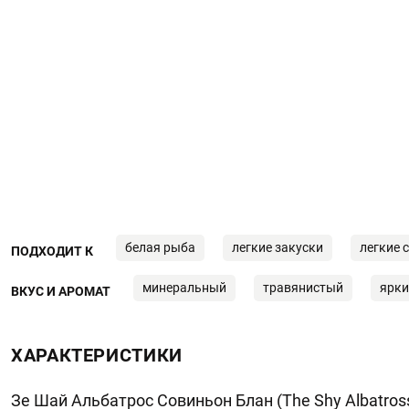
белая рыба
легкие закуски
легкие 
ПОДХОДИТ К
минеральный
травянистый
ярки
ВКУС И АРОМАТ
ХАРАКТЕРИСТИКИ
Зе Шай Альбатрос Совиньон Блан (The Shy Albatross 