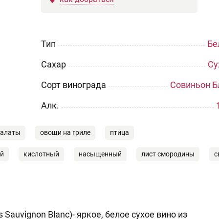
Тип
Бе
Сахар
Су
Сорт винограда
Совиньон Б
Aлк.
салаты
овощи на гриле
птица
й
кислотный
насыщенный
лист смородины
с
Sauvignon Blanc)- яркое, белое сухое вино из