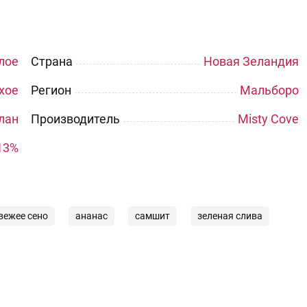
лое
Страна
Новая Зеландия
хое
Регион
Мальборо
лан
Производитель
Misty Cove
13%
вежее сено
ананас
самшит
зеленая слива