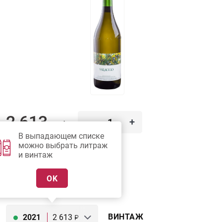
2 613
-
+
руб.
В выпадающем списке
можно выбрать литраж
В КОРЗИНУ
и винтаж
OK
ПОДОБРАТЬ АНАЛОГ
ВИНТАЖ
2021
2 613