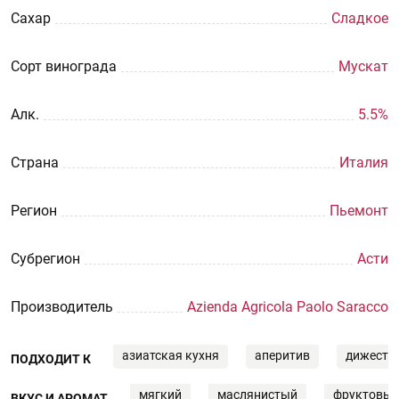
Сахар
Сладкое
Сорт винограда
Мускат
Aлк.
5.5%
Страна
Италия
Регион
Пьемонт
Субрегион
Асти
Производитель
Azienda Agricola Paolo Saracco
азиатская кухня
аперитив
дижести
ПОДХОДИТ К
мягкий
маслянистый
фруктовы
ВКУС И АРОМАТ