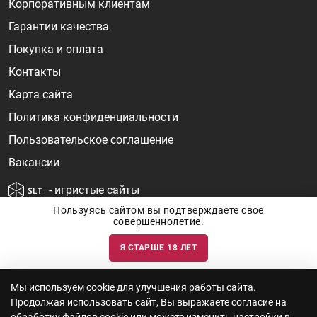
Корпоративным клиентам
Гарантии качества
Покупка и оплата
Контакты
Карта сайта
Политика конфиденциальности
Пользовательское соглашение
Вакансии
- игристые сайты
Пользуясь сайтом вы подтверждаете свое
совершеннолетие.
Я СТАРШЕ 18 ЛЕТ
Информация о ценах и наличии товаров носит ознакомительный
характер и может быть не точной. Цены на импортные товары особенно
сильно зависят от курса валют, логистических цепочек и конъюнктуры
рынка. Все актуальные цены формируются ответом на ваши запросы. Об
актуальности наличия товаров и цен вы так же можете уточнить по
Мы используем cookie для улучшения работы сайта.
телефону
+7 (812) 715 06-66
с 11-22 ежедневно.
Продолжая использовать сайт, Вы выражаете согласие на
ООО "Винум" ИНН 7814473915, Лицензия на торговлю алкоголем: №
серия 78АА №0012735, регистрационный номер 78РПА000752 от