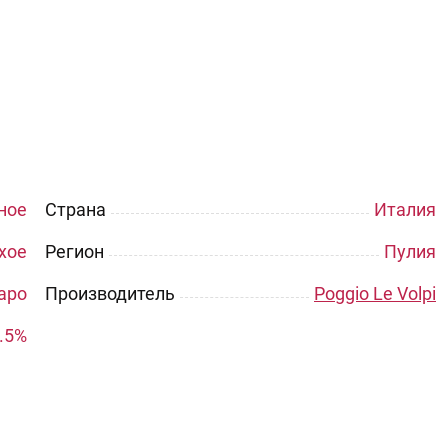
ное
Страна
Италия
хое
Регион
Пулия
аро
Производитель
Poggio Le Volpi
.5%