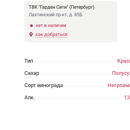
ТВК "Гарден Сити" (Петербург)
Лахтинский пр-кт, д. 85Б
нет в наличии
как добраться
Тип
Крас
Сахар
Полусу
Сорт винограда
Негроам
Aлк.
13