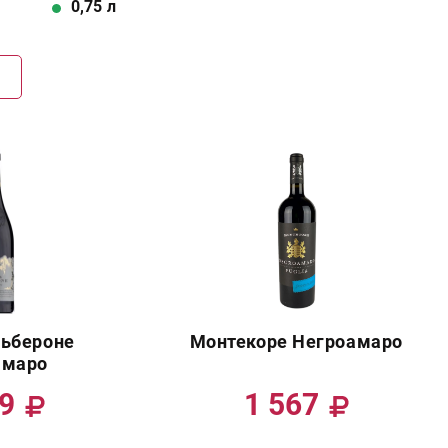
0,75
л
Г
льбероне
Монтекоре Негроамаро
амаро
99
1 567