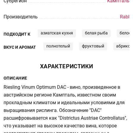
Субрегион
Кампталь
Производитель
Rabl
азиатская кухня
белая рыба
белое 
ПОДХОДИТ К
полнотелый
фруктовый
абрикос
ВКУС И АРОМАТ
ХАРАКТЕРИСТИКИ
ОПИСАНИЕ
Riesling Vinum Optimum DAC - вино, произведенное в
австрийском регионе Кампталь, известном своим
прохладным климатом и идеальными условиями для
выращивания рислинга. Обозначение "DAC"
расшифровывается как "Districtus Austriae Controllatus",
что указывает на высокое качество вина, которое