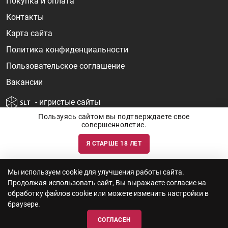
Покупка и оплата
Контакты
Карта сайта
Политика конфиденциальности
Пользовательское соглашение
Вакансии
- игристые сайты
Пользуясь сайтом вы подтверждаете свое
совершеннолетие.
Я СТАРШЕ 18 ЛЕТ
Информация о ценах и наличии товаров носит ознакомительный
характер и может быть не точной. Цены на импортные товары особенно
сильно зависят от курса валют, логистических цепочек и конъюнктуры
рынка. Все актуальные цены формируются ответом на ваши запросы. Об
актуальности наличия товаров и цен вы так же можете уточнить по
Мы используем cookie для улучшения работы сайта.
телефону
+7 (812) 715 06-66
с 11-22 ежедневно.
Продолжая использовать сайт, Вы выражаете согласие на
ООО "Винум" ИНН 7814473915, Лицензия на торговлю алкоголем: №
серия 78АА №0012735, регистрационный номер 78РПА000752 от
обработку файлов cookie или можете изменить настройки в
12.10.2023 действует по 11.10.2028
браузере.
СОГЛАСЕН
© 2010—2026 «WINEBOOK»