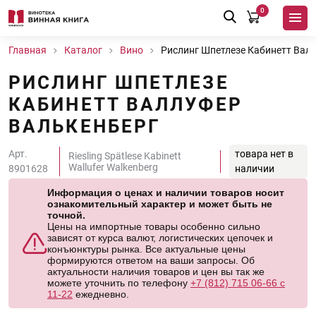
0
Главная
Каталог
Вино
Рислинг Шпетлезе Кабинетт Вал
РИСЛИНГ ШПЕТЛЕЗЕ
КАБИНЕТТ ВАЛЛУФЕР
ВАЛЬКЕНБЕРГ
Арт.
товара нет в
Riesling Spätlese Kabinett
Wallufer Walkenberg
8901628
наличии
Информация о ценах и наличии товаров носит
ознакомительный характер и может быть не
точной.
Цены на импортные товары особенно сильно
зависят от курса валют, логистических цепочек и
конъюнктуры рынка. Все актуальные цены
формируются ответом на ваши запросы. Об
актуальности наличия товаров и цен вы так же
можете уточнить по телефону
+7 (812) 715 06-66 с
11-22
ежедневно.