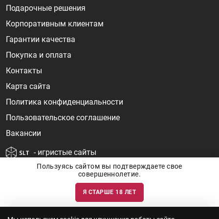
Подарочные решения
Корпоративным клиентам
Гарантии качества
Покупка и оплата
Контакты
Карта сайта
Политика конфиденциальности
Пользовательское соглашение
Вакансии
- игристые сайты
Пользуясь сайтом вы подтверждаете свое
совершеннолетие.
Я СТАРШЕ 18 ЛЕТ
Информация о ценах и наличии товаров носит ознакомительный
характер и может быть не точной. Цены на импортные товары особенно
сильно зависят от курса валют, логистических цепочек и конъюнктуры
рынка. Все актуальные цены формируются ответом на ваши запросы. Об
актуальности наличия товаров и цен вы так же можете уточнить по