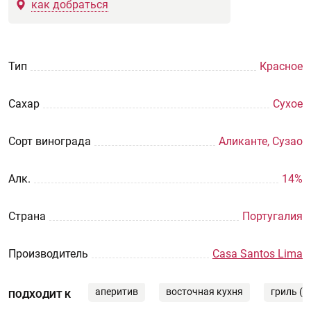
как добраться
Тип
Красное
Сахар
Сухое
Сорт винограда
Аликанте, Сузао
Aлк.
14%
Страна
Португалия
Производитель
Casa Santos Lima
аперитив
восточная кухня
гриль (B
ПОДХОДИТ К