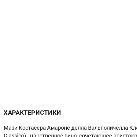
ХАРАКТЕРИСТИКИ
Мази Костасера Амароне делла Вальполичелла Класс
Classico) - царственное вино, сочетающее аристок