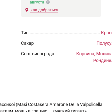
августа
?
как добраться
Тип
Крас
Сахар
Полусу
Сорт винограда
Корвина, Молина
Рондине
икоi (Masi Costasera Amarone Della Valpolicella
ратизм, мощь и грацию – «мягкий гигант».