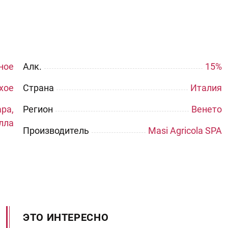
ное
Aлк.
15%
хое
Страна
Италия
ра,
Регион
Венето
лла
Производитель
Masi Agricola SPA
ЭТО ИНТЕРЕСНО