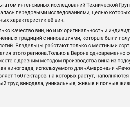
ьтатом интенсивных исследований Технической Груп
алась передовыми исследованиями, целью которых 
ных характеристик её вин.
лько качество вин, но и их оригинальность и индиви
нённых традиций с инновациями, которые были пол
логий. Владельцы работают только с местными сор
елия этого региона.Только в Вероне одновременно 
месте с древним методом производства вина из подс
ев винограда, используемого для «Амароне» и «Реч
вляет 160 гектаров, на которых растут, наполняютс
ый труд винодела, уникальные, живые и полные жиз