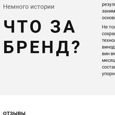
резул
Немного истории
заним
основ
ЧТО ЗА
Не то
сохра
БРЕНД?
техно
винод
вин в
месяц
соста
упорн
ОТЗЫВЫ