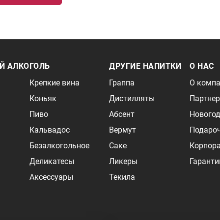
Й АЛКОГОЛЬ
ДРУГИЕ НАПИТКИ
О НАС
Крепкие вина
Граппа
О комп
Коньяк
Дистилляты
Партне
Пиво
Абсент
Новогод
Кальвадос
Вермут
Подаро
Безалкогольное
Саке
Корпор
Деликатесы
Ликеры
Гаранти
Аксессуары
Текила