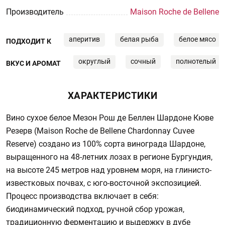
Производитель
Maison Roche de Bellene
аперитив
белая рыба
белое мясо
ПОДХОДИТ К
округлый
сочный
полнотелый
ВКУС И АРОМАТ
ХАРАКТЕРИСТИКИ
Вино сухое белое Мезон Рош де Беллен Шардоне Кюве
Резерв (Maison Roche de Bellene Chardonnay Cuvee
Reserve) создано из 100% сорта винограда Шардоне,
выращенного на 48-летних лозах в регионе Бургундия,
на высоте 245 метров над уровнем моря, на глинисто-
известковых почвах, с юго-восточной экспозицией.
Процесс производства включает в себя:
биодинамический подход, ручной сбор урожая,
традиционную ферментацию и выдержку в дубе