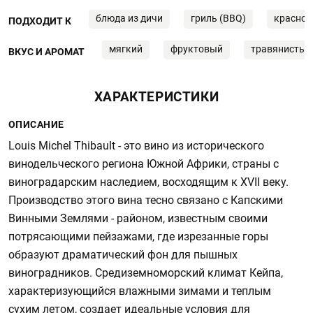
блюда из дичи
гриль (BBQ)
красное
ПОДХОДИТ К
мягкий
фруктовый
травянистый
ВКУС И АРОМАТ
ХАРАКТЕРИСТИКИ
ОПИСАНИЕ
Louis Michel Thibault - это вино из исторического
винодельческого региона Южной Африки, страны с
виноградарским наследием, восходящим к XVII веку.
Производство этого вина тесно связано с Капскими
Винными Землями - районом, известным своими
потрясающими пейзажами, где изрезанные горы
образуют драматический фон для пышных
виноградников. Средиземноморский климат Кейпа,
характеризующийся влажными зимами и теплым
сухим летом, создает идеальные условия для