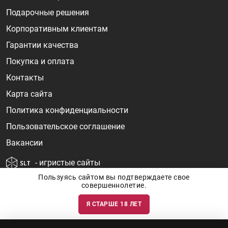
Подарочные решения
Корпоративным клиентам
Гарантии качества
Покупка и оплата
Контакты
Карта сайта
Политика конфиденциальности
Пользовательское соглашение
Вакансии
- игристые сайты
Пользуясь сайтом вы подтверждаете свое
совершеннолетие.
Я СТАРШЕ 18 ЛЕТ
Информация о ценах и наличии товаров носит ознакомительный
характер и может быть не точной. Цены на импортные товары особенно
сильно зависят от курса валют, логистических цепочек и конъюнктуры
рынка. Все актуальные цены формируются ответом на ваши запросы. Об