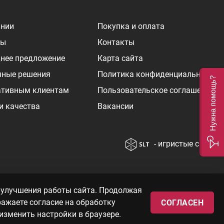
ании
Покупка и оплата
ры
Контакты
нее предложение
Карта сайта
чные решения
Политика конфиденциальности
Нужна помощь?
ативным клиентам
Пользовательское соглашение
и качества
Вакансии
- игристые сайты
т от курса
© 2010—2026 «WINEBOOK»
 улучшения работы сайта. Продолжая
 цен вы так
ражаете согласие на обработку
СОГЛАСЕН
изменить настройки в браузере.