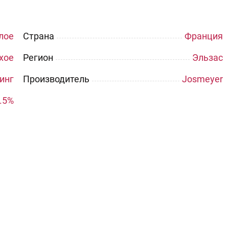
лое
Страна
Франция
хое
Регион
Эльзас
инг
Производитель
Josmeyer
.5%