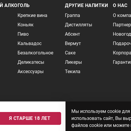
Й АЛКОГОЛЬ
ДРУГИЕ НАПИТКИ
О НАС
Крепкие вина
Граппа
О комп
Коньяк
Дистилляты
Партне
Пиво
Абсент
Новогод
Кальвадос
Вермут
Подаро
Безалкогольное
Саке
Корпор
Деликатесы
Ликеры
Гаранти
Аксессуары
Текила
и может быть не точной. Цены на импортные товары особенно сильно завися
Мы используем cookie для
 формируются ответом на ваши запросы. Об актуальности наличия товаров и
Я СТАРШЕ 18 ЛЕТ
использовать сайт, Вы вы
: № серия 78АА №0012735, регистрационный номер 78РПА000752 от
файлов cookie или можете 