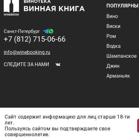
ПОПУЛЯРНЫ
Вино
Виски
Санкт-Петербург
Ром
+7 (812) 715-06-66
Водка
info@winebooking.ru
Шампанское
СЛЕДИТЕ ЗА НАМИ
Джин
Арманьяк
Информация о ценах и наличии товаров носит ознакомительный характер 
Сайт содержит информацию для лиц старше 18-ти
валют, логистических цепочек и конъюнктуры рынка. Все актуальные цены
лет.
же можете уточнить по телефону
+7 (812) 715 06-66
с 11-22 ежедневно.
Пользуясь сайтом вы подтверждаете свое
ООО "Винум" ИНН 7814473915, Лицензия на торговлю алкоголем
совершеннолетие.
12.10.2023 действует по 11.10.2028