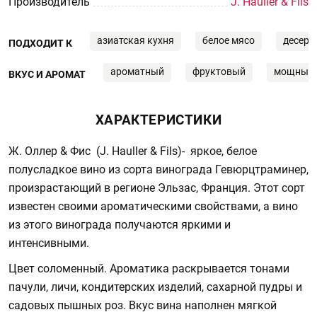
Производитель
J. Hauller & Fils
азиатская кухня
белое мясо
десерт
ПОДХОДИТ К
ароматный
фруктовый
мощный
ВКУС И АРОМАТ
ХАРАКТЕРИСТИКИ
Ж. Оллер & Фис (J. Hauller & Fils)- яркое, белое
полусладкое вино из сорта винограда Гевюрцтраминер,
произрастающий в регионе Эльзас, Франция. Этот сорт
известен своими ароматическими свойствами, а вино
из этого винограда получаются яркими и
интенсивными.
Цвет соломенный. Ароматика раскрывается тонами
пачули, личи, кондитерских изделий, сахарной пудры и
садовых пышных роз. Вкус вина наполнен мягкой