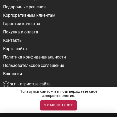
Подарочные решения
Корпоративным клиентам
Гарантии качества
Покупка и оплата
Контакты
Карта сайта
Политика конфиденциальности
Пользовательское соглашение
Вакансии
- игристые сайты
Пользуясь сайтом вы подтверждаете свое
совершеннолетие.
Я СТАРШЕ 18 ЛЕТ
Информация о ценах и наличии товаров носит ознакомительный
характер и может быть не точной. Цены на импортные товары особенно
сильно зависят от курса валют, логистических цепочек и конъюнктуры
рынка. Все актуальные цены формируются ответом на ваши запросы. Об