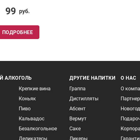
99
руб.
ПОДРОБНЕЕ
Й АЛКОГОЛЬ
ДРУГИЕ НАПИТКИ
О НАС
Крепкие вина
Граппа
О комп
Коньяк
Дистилляты
Партне
Пиво
Абсент
Новогод
Кальвадос
Вермут
Подаро
Безалкогольное
Саке
Корпор
Деликатесы
Ликеры
Гаранти