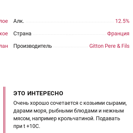
лое
Aлк.
12.5%
хое
Страна
Франция
лан
Производитель
Gitton Pere & Fils
ЭТО ИНТЕРЕСНО
Очень хорошо сочетается с козьими сырами,
дарами моря, рыбными блюдами и нежным
мясом, например крольчатиной. Подавать
при t +10C.