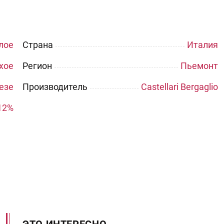
лое
Страна
Италия
хое
Регион
Пьемонт
езе
Производитель
Castellari Bergaglio
12%