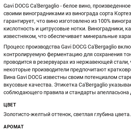
Gavi DOCG Ca'Bergaglio - белое вино, произведенно
своими виноградниками из винограда сорта Кортезе
гарантирует, что вино изготовлено из 100% виногр
кислотность и цитрусовые нотки. Виноградники, к
известняком, что обеспечивает минеральные харак
Процесс производства Gavi DOCG Ca'Bergaglio вкл
контролируемую ферментацию для сохранения тон
проводится в резервуарах из нержавеющей стали, 
некоторые производители предпочитают кратковр
Вина Gavi DOCG известны своим потенциалом стар
вкусовые качества. Этикетка Ca'Bergaglio указыва
соблюдающего правила и стандарты апелласьона д
ЦВЕТ
Золотисто-желтый оттенок, светлая глубина цвета.
АРОМАТ