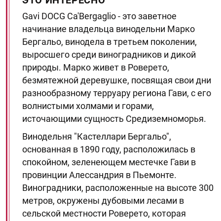
ЭТО ИНТЕРЕСНО
Gavi DOCG Ca'Bergaglio - это заветное
начинание владельца винодельни Марко
Бергальо, винодела в третьем поколении,
выросшего среди виноградников и дикой
природы. Марко живет в Роверето,
безмятежной деревушке, посвящая свои дни
разнообразному терруару региона Гави, с его
волнистыми холмами и горами,
источающими сущность Средиземноморья.
Винодельня "Кастеллари Бергальо",
основанная в 1890 году, расположилась в
спокойном, зеленеющем местечке Гави в
провинции Алессандрия в Пьемонте.
Виноградники, расположенные на высоте 300
метров, окружены дубовыми лесами в
сельской местности Роверето, которая