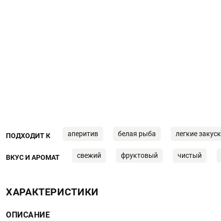
аперитив
белая рыба
легкие закус
ПОДХОДИТ К
свежий
фруктовый
чистый
ВКУС И АРОМАТ
ХАРАКТЕРИСТИКИ
ОПИСАНИЕ