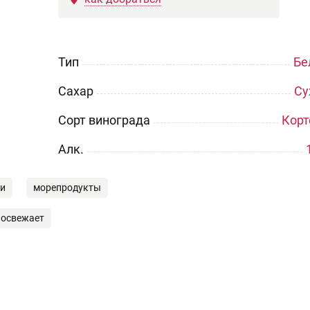
Тип
Бе
Сахар
Су
Сорт винограда
Корт
Aлк.
ки
морепродукты
освежает