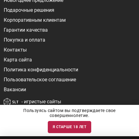
Новогоднее предложение
Подарочные решения
Корпоративным клиентам
Гарантии качества
Покупка и оплата
Контакты
Карта сайта
Политика конфиденциальности
Пользовательское соглашение
Вакансии
- игристые сайты
Пользуясь сайтом вы подтверждаете свое
совершеннолетие.
Я СТАРШЕ 18 ЛЕТ
Информация о ценах и наличии товаров носит ознакомительный
характер и может быть не точной. Цены на импортные товары особенно
сильно зависят от курса валют, логистических цепочек и конъюнктуры
рынка. Все актуальные цены формируются ответом на ваши запросы. Об