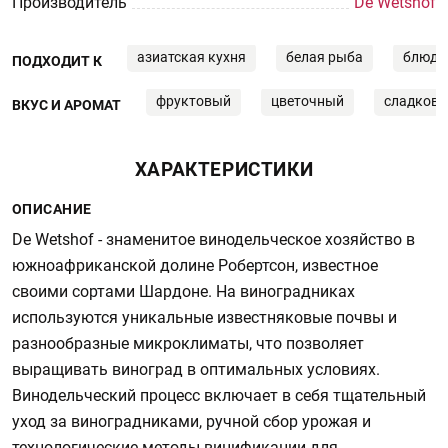
Производитель
De Wetshof
азиатская кухня
белая рыба
блюда 
ПОДХОДИТ К
фруктовый
цветочный
сладков
ВКУС И АРОМАТ
ХАРАКТЕРИСТИКИ
ОПИСАНИЕ
De Wetshof - знаменитое винодельческое хозяйство в
южноафриканской долине Робертсон, известное
своими сортами Шардоне. На виноградниках
используются уникальные известняковые почвы и
разнообразные микроклиматы, что позволяет
выращивать виноград в оптимальных условиях.
Винодельческий процесс включает в себя тщательный
уход за виноградниками, ручной сбор урожая и
технологические методы винификации для