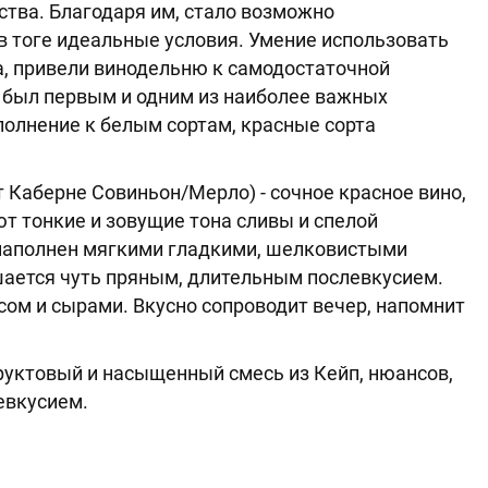
тва. Благодаря им, стало возможно
в тоге идеальные условия. Умение использовать
, привели винодельню к самодостаточной
 " был первым и одним из наиболее важных
полнение к белым сортам, красные сорта
ет Каберне Совиньон/Мерло) - сочное красное вино,
ют тонкие и зовущие тона сливы и спелой
 наполнен мягкими гладкими, шелковистыми
шается чуть пряным, длительным послевкусием.
ом и сырами. Вкусно сопроводит вечер, напомнит
руктовый и насыщенный смесь из Кейп, нюансов,
евкусием.