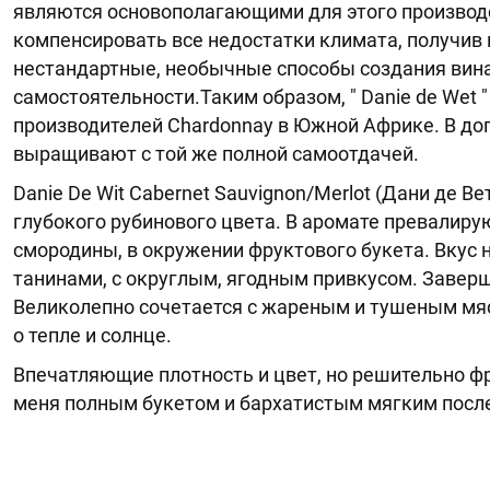
являются основополагающими для этого производс
компенсировать все недостатки климата, получив 
нестандартные, необычные способы создания вина
самостоятельности.Таким образом, " Danie de Wet
производителей Chardonnay в Южной Африке. В до
выращивают с той же полной самоотдачей.
Danie De Wit Cabernet Sauvignon/Merlot (Дани де В
глубокого рубинового цвета. В аромате превалиру
смородины, в окружении фруктового букета. Вкус
танинами, с округлым, ягодным привкусом. Завер
Великолепно сочетается с жареным и тушеным мяс
о тепле и солнце.
Впечатляющие плотность и цвет, но решительно ф
меня полным букетом и бархатистым мягким посл