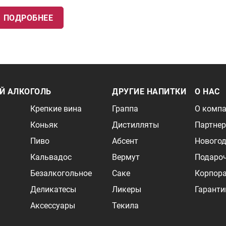
ПОДРОБНЕЕ
Й АЛКОГОЛЬ
ДРУГИЕ НАПИТКИ
О НАС
Крепкие вина
Граппа
О комп
Коньяк
Дистилляты
Партне
Пиво
Абсент
Новогод
Кальвадос
Вермут
Подаро
Безалкогольное
Саке
Корпор
Деликатесы
Ликеры
Гаранти
Аксессуары
Текила