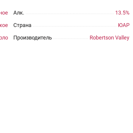
ное
Aлк.
13.5%
хое
Страна
ЮАР
рло
Производитель
Robertson Valley