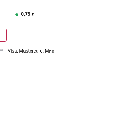
0,75
л
Г
Visa, Mastercard, Мир