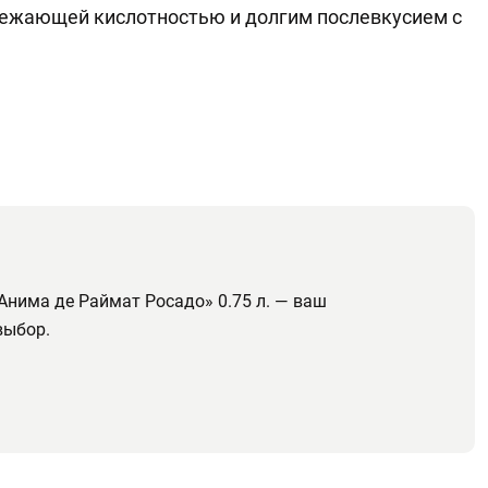
свежающей кислотностью и долгим послевкусием с
дАнима де Раймат Росадо» 0.75 л. — ваш
выбор.