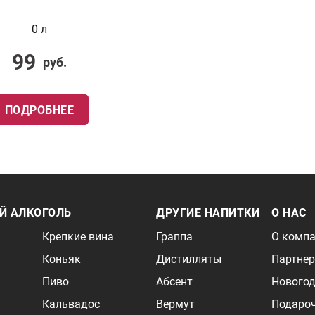
0 л
99
руб.
ПОДРОБНЕЕ
Й АЛКОГОЛЬ
ДРУГИЕ НАПИТКИ
О НАС
Крепкие вина
Граппа
О комп
Коньяк
Дистилляты
Партне
Пиво
Абсент
Новогод
Кальвадос
Вермут
Подаро