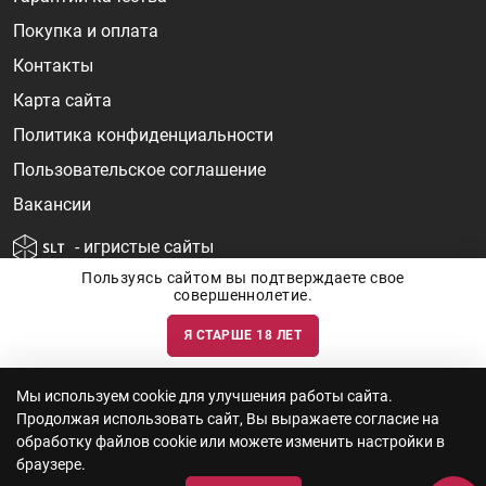
Покупка и оплата
Контакты
Карта сайта
Политика конфиденциальности
Пользовательское соглашение
Вакансии
- игристые сайты
Пользуясь сайтом вы подтверждаете свое
совершеннолетие.
Я СТАРШЕ 18 ЛЕТ
Информация о ценах и наличии товаров носит ознакомительный
характер и может быть не точной. Цены на импортные товары особенно
сильно зависят от курса валют, логистических цепочек и конъюнктуры
рынка. Все актуальные цены формируются ответом на ваши запросы. Об
актуальности наличия товаров и цен вы так же можете уточнить по
Мы используем cookie для улучшения работы сайта.
телефону
+7 (812) 715 06-66
с 11-22 ежедневно.
Продолжая использовать сайт, Вы выражаете согласие на
ООО "Винум" ИНН 7814473915, Лицензия на торговлю алкоголем: №
серия 78АА №0012735, регистрационный номер 78РПА000752 от
обработку файлов cookie или можете изменить настройки в
12.10.2023 действует по 11.10.2028
браузере.