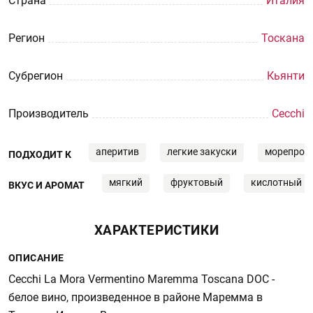
Страна
Италия
Регион
Тоскана
Субрегион
Кьянти
Производитель
Cecchi
аперитив
легкие закуски
морепрод
ПОДХОДИТ К
мягкий
фруктовый
кислотный
ВКУС И АРОМАТ
ХАРАКТЕРИСТИКИ
ОПИСАНИЕ
Cecchi La Mora Vermentino Maremma Toscana DOC -
белое вино, произведенное в районе Маремма в