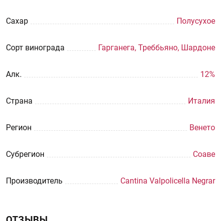
Сахар
Полусухое
Сорт винограда
Гарганега, Треббьяно, Шардоне
Aлк.
12%
Страна
Италия
Регион
Венето
Субрегион
Соаве
Производитель
Cantina Valpolicella Negrar
ОТЗЫВЫ