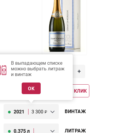
В выпадающем списке
3 300
можно выбрать литраж
-
+
руб.
и винтаж
OK
В КОРЗИНУ
КУПИТЬ В 1 КЛИК
ВИНТАЖ
2021
3 300
ЛИТРАЖ
0.375 л