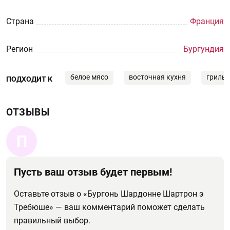
Страна
Франция
Регион
Бургундия
белое мясо
восточная кухня
гриль 
ПОДХОДИТ К
ОТЗЫВЫ
П
Пусть ваш отзыв будет первым!
Оставьте отзыв о «Бургонь Шардонне Шартрон э
Требюше» — ваш комментарий поможет сделать
правильный выбор.