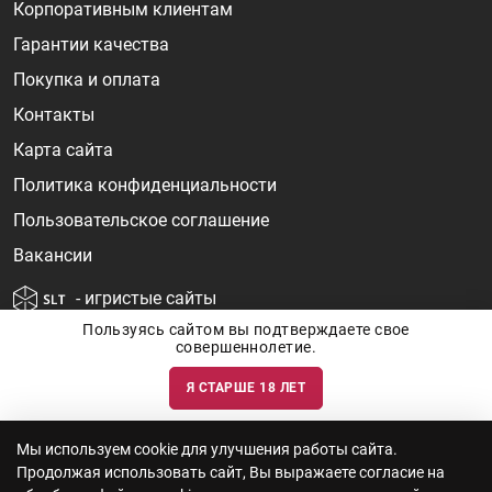
Корпоративным клиентам
Гарантии качества
Покупка и оплата
Контакты
Карта сайта
Политика конфиденциальности
Пользовательское соглашение
Вакансии
- игристые сайты
Пользуясь сайтом вы подтверждаете свое
совершеннолетие.
Я СТАРШЕ 18 ЛЕТ
Информация о ценах и наличии товаров носит ознакомительный
характер и может быть не точной. Цены на импортные товары особенно
сильно зависят от курса валют, логистических цепочек и конъюнктуры
рынка. Все актуальные цены формируются ответом на ваши запросы. Об
актуальности наличия товаров и цен вы так же можете уточнить по
Мы используем cookie для улучшения работы сайта.
телефону
+7 (812) 715 06-66
с 11-22 ежедневно.
Продолжая использовать сайт, Вы выражаете согласие на
ООО "Винум" ИНН 7814473915, Лицензия на торговлю алкоголем: №