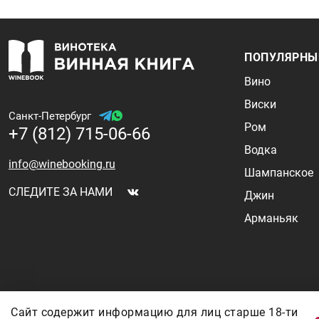
ПОПУЛЯРНЫ
Вино
Виски
Санкт-Петербург
Ром
+7 (812) 715-06-66
Водка
info@winebooking.ru
Шампанское
СЛЕДИТЕ ЗА НАМИ
Джин
Арманьяк
Информация о ценах и наличии товаров носит ознакомительный характер 
Сайт содержит информацию для лиц старше 18-ти
валют, логистических цепочек и конъюнктуры рынка. Все актуальные цены