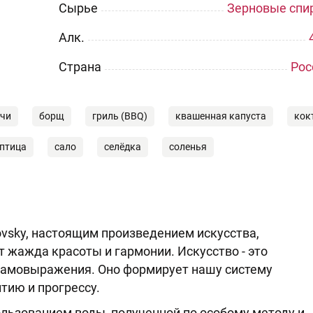
Сырье
Зерновые спи
Aлк.
Страна
Рос
ичи
борщ
гриль (BBQ)
квашенная капуста
кок
птица
сало
селёдка
соленья
ovsky, настоящим произведением искусства,
т жажда красоты и гармонии. Искусство - это
самовыражения. Оно формирует нашу систему
тию и прогрессу.
льзованием воды, полученной по особому методу и