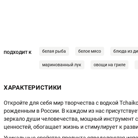
белая рыба
белое мясо
блюда из д
ПОДХОДИТ К
маринованный лук
овощи на гриле
ХАРАКТЕРИСТИКИ
Откройте для себя мир творчества с водкой Tchaik
рожденным в России. В каждом из нас присутствуе
зеркало души человечества, мощный инструмент 
ценностей, обогащает жизнь и стимулирует к разви
Уникальные свойства продукта определяются испо