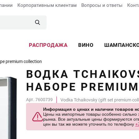
пании
Корпоративным клиентам
Вопросы и ответы
Конт
РАСПРОДАЖА
ВИНО
ШАМПАНСК
е premium collection
ВОДКА TCHAIKOV
НАБОРЕ PREMIUM
Арт. 7600739
Vodka Tchaikovsky (gift set premium coll
Информация о ценах и наличии товаров но
Цены на импортные товары особенно сильно за
рынка. Все актуальные цены формируются отв
цен вы так же можете уточнить по телефону
+