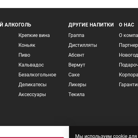
Й АЛКОГОЛЬ
ДРУГИЕ НАПИТКИ
О НАС
Крепкие вина
Граппа
О комп
Коньяк
Дистилляты
Партне
Пиво
Абсент
Новогод
Кальвадос
Вермут
Подаро
Безалкогольное
Саке
Корпор
Деликатесы
Ликеры
Гаранти
Аксессуары
Текила
и может быть не точной. Цены на импортные товары особенно сильно завися
Мы используем cookie для
 формируются ответом на ваши запросы. Об актуальности наличия товаров и