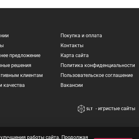
ании
Покупка и оплата
ры
Контакты
нее предложение
Карта сайта
чные решения
Политика конфиденциальности
ативным клиентам
Пользовательское соглашение
и качества
Вакансии
- игристые сайты
т от курса
© 2010—2026 «WINEBOOK»
 улучшения работы сайта. Продолжая
 цен вы так