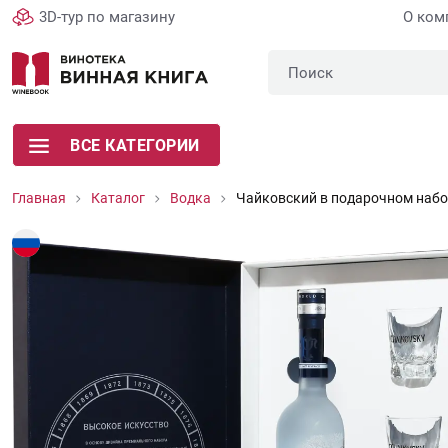
3D-тур по магазину
О ком
ВСЕ КАТЕГОРИИ
Главная
Каталог
Водка
Чайковский в подарочном набор