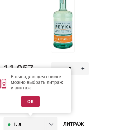
11 957
-
+
руб.
В выпадающем списке
можно выбрать литраж
В КОРЗИНУ
и винтаж
OK
ПОДОБРАТЬ АНАЛОГ
ЛИТРАЖ
1. л