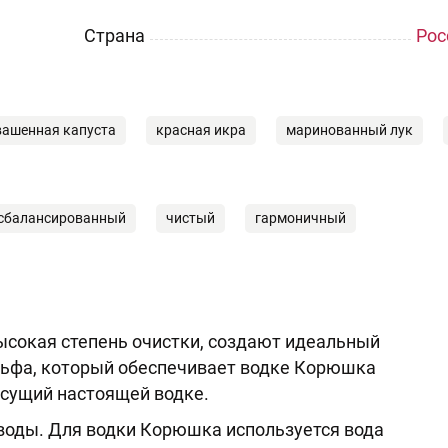
Страна
Рос
вашенная капуста
красная икра
маринованный лук
сбалансированный
чистый
гармоничный
ысокая степень очистки, создают идеальный
Альфа, который обеспечивает водке Корюшка
исущий настоящей водке.
воды. Для водки Корюшка используется вода