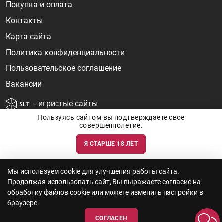
Покупка и оплата
Контакты
Карта сайта
Политика конфиденциальности
Пользовательское соглашение
Вакансии
- игристые сайты
Пользуясь сайтом вы подтверждаете свое
совершеннолетие.
Я СТАРШЕ 18 ЛЕТ
Информация о ценах и наличии товаров носит ознакомительный
характер и может быть не точной. Цены на импортные товары особенно
сильно зависят от курса валют, логистических цепочек и конъюнктуры
рынка. Все актуальные цены формируются ответом на ваши запросы. Об
актуальности наличия товаров и цен вы так же можете уточнить по
Мы используем cookie для улучшения работы сайта.
телефону
+7 (812) 715 06-66
с 11-22 ежедневно.
Продолжая использовать сайт, Вы выражаете согласие на
ООО "Винум" ИНН 7814473915, Лицензия на торговлю алкоголем: №
серия 78АА №0012735, регистрационный номер 78РПА000752 от
обработку файлов cookie или можете изменить настройки в
12.10.2023 действует по 11.10.2028
браузере.
СОГЛАСЕН
© 2010—2026 «WINEBOOK»