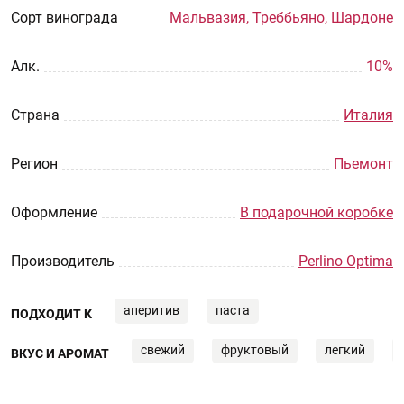
Сорт винограда
Мальвазия, Треббьяно, Шардоне
Aлк.
10%
Страна
Италия
Регион
Пьемонт
Оформление
В подарочной коробке
Производитель
Perlino Optima
аперитив
паста
ПОДХОДИТ К
свежий
фруктовый
легкий
ВКУС И АРОМАТ