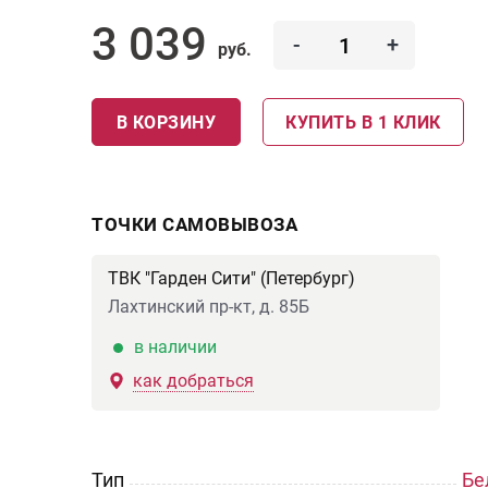
3 039
-
+
руб.
В КОРЗИНУ
КУПИТЬ В 1 КЛИК
ТОЧКИ САМОВЫВОЗА
ТВК "Гарден Сити" (Петербург)
Лахтинский пр-кт, д. 85Б
в наличии
как добраться
Тип
Бе