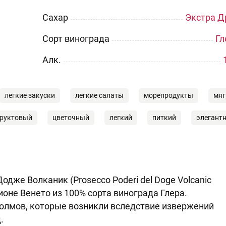
Сахар
Экстра Д
Сорт винограда
Гл
Aлк.
легкие закуски
легкие салаты
морепродукты
мяг
руктовый
цветочный
легкий
питкий
элегант
одже Волканик (Prosecco Poderi del Doge Volcanic
оне Венето из 100% сорта винограда Глера.
холмов, которые возникли вследствие извержений
.