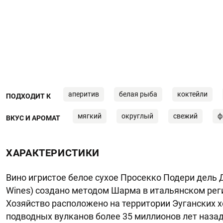
аперитив
белая рыба
коктейли
ПОДХОДИТ К
мягкий
округлый
свежий
ф
ВКУС И АРОМАТ
ХАРАКТЕРИСТИКИ
Вино игристое белое сухое Просекко Подери дель Д
Wines) создано методом Шарма в итальянском реги
Хозяйство расположено на территории Эуганских 
подводных вулканов более 35 миллионов лет назад