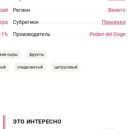
рай
Регион
Венето
ера
Субрегион
Просекко
11%
Производитель
Poderi del Doge
кие сыры
фрукты
ный
сладковатый
цитрусовый
ЭТО ИНТЕРЕСНО