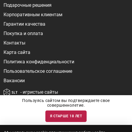
Подарочные решения
Корпоративным клиентам
Гарантии качества
Покупка и оплата
Контакты
Карта сайта
Политика конфиденциальности
Пользовательское соглашение
Вакансии
- игристые сайты
Пользуясь сайтом вы подтверждаете свое
совершеннолетие.
Я СТАРШЕ 18 ЛЕТ
Информация о ценах и наличии товаров носит ознакомительный
характер и может быть не точной. Цены на импортные товары особенно
сильно зависят от курса валют, логистических цепочек и конъюнктуры
рынка. Все актуальные цены формируются ответом на ваши запросы. Об
актуальности наличия товаров и цен вы так же можете уточнить по