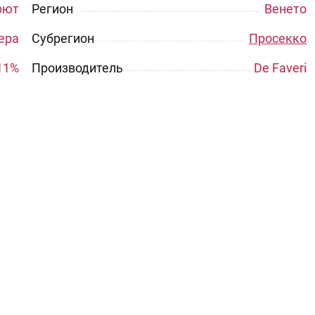
рют
Регион
Венето
ера
Субрегион
Просекко
11%
Производитель
De Faveri