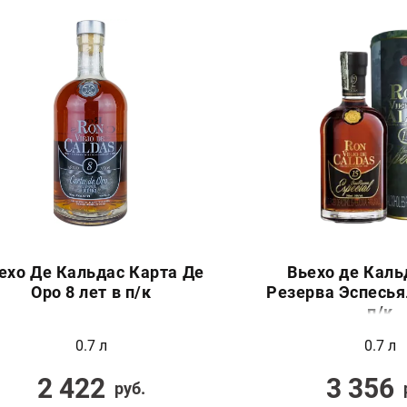
ехо Де Кальдас Карта Де
Вьехо де Каль
Оро 8 лет в п/к
Резерва Эспесьял
п/к
0.7 л
0.7 л
2 422
3 356
руб.