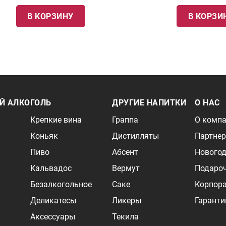
В КОРЗИНУ
В КОРЗИ
Й АЛКОГОЛЬ
ДРУГИЕ НАПИТКИ
О НАС
Крепкие вина
Граппа
О комп
Коньяк
Дистилляты
Партне
Пиво
Абсент
Новогод
Кальвадос
Вермут
Подаро
Безалкогольное
Саке
Корпор
Деликатесы
Ликеры
Гаранти
Аксессуары
Текила