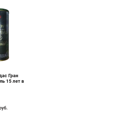
дас Гран
ь 15 лет в
руб.